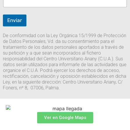
r
e
ó
c
n
t
i
r
Enviar
c
ó
o
n
i
De conformidad con la Ley Orgánica 15/1999 de Protección
c
de Datos Personales, Vd. da su consentimiento para el
o
tratamiento de los datos personales aportados
a través de
su petición y a que sean incorporados al fichero
responsabilidad del Centro Universitario Ariany (C.U.A.). Sus
datos serán utilizados para informarle
de las actividades que
organice el C.U.A. Podrá ejercer los derechos de acceso,
rectificación, cancelación y oposición establecidos en dicha
Ley, en la siguiente
dirección: Centro Universitario Ariany, C/
Foners, nº 8, 07006, Palma.
Ver en Google Maps